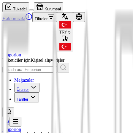
Tüketici
Kurumsal
Hakkımızda
Filtreler
TRY
₺
Emporion
Tüketiciler için
Kişisel alışverişler
Mağazalar
Ürünler
Tarifler
Emporion