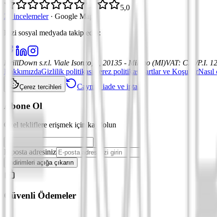
5,0
21 incelemeler
·
Google Maps
Bizi sosyal medyada takip edin
:
DrillDown s.r.l.
Viale Isonzo, 8, 20135 - Milano (MI)
VAT
:
C.F./P.I. 
Hakkımızda
Gizlilik politikası
Çerez politikası
Şartlar ve Koşullar
Nasıl 
Cayma, iade ve iptal
Çerez tercihleri
Abone Ol
Özel tekliflere erişmek için kaydolun
E-posta adresiniz
İndirimleri açığa çıkarın
Güvenli Ödemeler