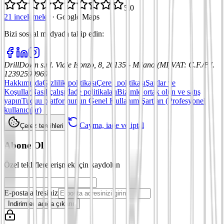
5,0
21 incelemeler
·
Google Maps
Bizi sosyal medyada takip edin
:
DrillDown s.r.l.
Viale Isonzo, 8, 20135 - Milano (MI)
VAT
:
C.F./P.I.
12392590969
Hakkımızda
Gizlilik politikası
Çerez politikası
Şartlar ve
Koşullar
Nasıl çalışır
İade politikaları
Bizimle ortak olun ve satış
yapın
Tuduu platformunun Genel Kullanım Şartları (Profesyonel
kullanıcılar)
Cayma, iade ve iptal
Çerez tercihleri
Abone Ol
Özel tekliflere erişmek için kaydolun
E-posta adresiniz
İndirimleri açığa çıkarın