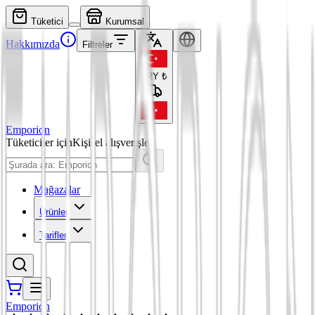
Tüketici
Kurumsal
Hakkımızda
Filtreler
TRY
₺
Emporion
Tüketiciler için
Kişisel alışverişler
Mağazalar
Ürünler
Tarifler
Emporion