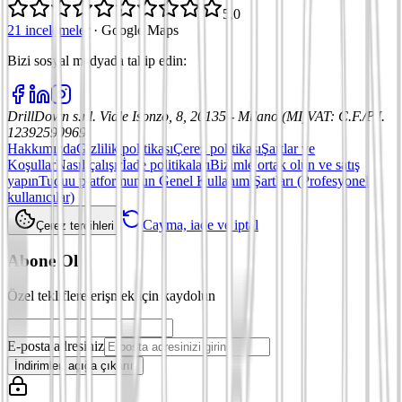
5,0
21 incelemeler
·
Google Maps
Bizi sosyal medyada takip edin
:
DrillDown s.r.l.
Viale Isonzo, 8, 20135 - Milano (MI)
VAT
:
C.F./P.I.
12392590969
Hakkımızda
Gizlilik politikası
Çerez politikası
Şartlar ve
Koşullar
Nasıl çalışır
İade politikaları
Bizimle ortak olun ve satış
yapın
Tuduu platformunun Genel Kullanım Şartları (Profesyonel
kullanıcılar)
Cayma, iade ve iptal
Çerez tercihleri
Abone Ol
Özel tekliflere erişmek için kaydolun
E-posta adresiniz
İndirimleri açığa çıkarın