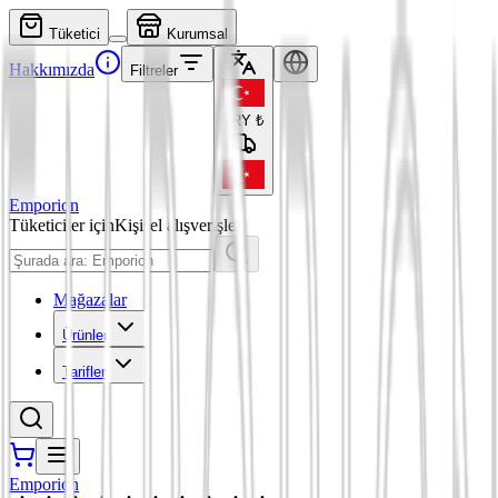
Tüketici
Kurumsal
Hakkımızda
Filtreler
TRY
₺
Emporion
Tüketiciler için
Kişisel alışverişler
Mağazalar
Ürünler
Tarifler
Emporion