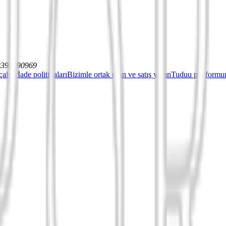
12392590969
çalışır
İade politikaları
Bizimle ortak olun ve satış yapın
Tuduu platformun