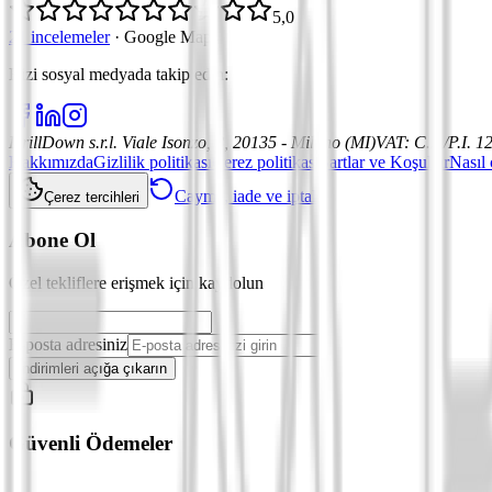
5,0
21 incelemeler
·
Google Maps
Bizi sosyal medyada takip edin
:
DrillDown s.r.l.
Viale Isonzo, 8, 20135 - Milano (MI)
VAT
:
C.F./P.I. 
Hakkımızda
Gizlilik politikası
Çerez politikası
Şartlar ve Koşullar
Nasıl 
Cayma, iade ve iptal
Çerez tercihleri
Abone Ol
Özel tekliflere erişmek için kaydolun
E-posta adresiniz
İndirimleri açığa çıkarın
Güvenli Ödemeler