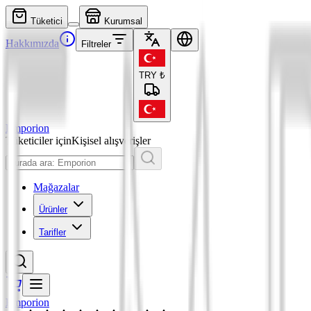
Tüketici
Kurumsal
Hakkımızda
Filtreler
TRY
₺
Emporion
Tüketiciler için
Kişisel alışverişler
Mağazalar
Ürünler
Tarifler
Emporion