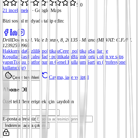
5,0
21 incelemeler
·
Google Maps
Bizi sosyal medyada takip edin
:
DrillDown s.r.l.
Viale Isonzo, 8, 20135 - Milano (MI)
VAT
:
C.F./P.I.
12392590969
Hakkımızda
Gizlilik politikası
Çerez politikası
Şartlar ve
Koşullar
Nasıl çalışır
İade politikaları
Bizimle ortak olun ve satış
yapın
Tuduu platformunun Genel Kullanım Şartları (Profesyonel
kullanıcılar)
Cayma, iade ve iptal
Çerez tercihleri
Abone Ol
Özel tekliflere erişmek için kaydolun
E-posta adresiniz
İndirimleri açığa çıkarın