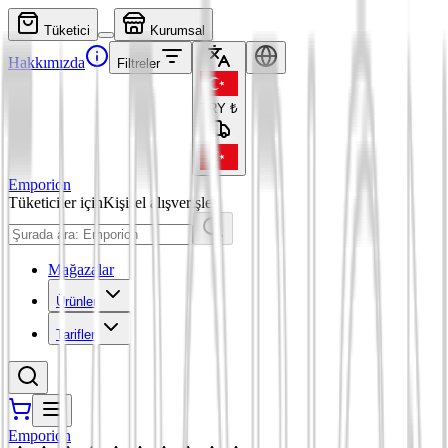
Tüketici
Kurumsal
Hakkımızda
Filtreler
TRY
₺
Emporion
Tüketiciler için
Kişisel alışverişler
Mağazalar
Ürünler
Tarifler
Emporion