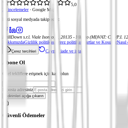
5,0
21 incelemeler
·
Google Maps
Bizi sosyal medyada takip edin
:
DrillDown s.r.l.
Viale Isonzo, 8, 20135 - Milano (MI)
VAT
:
C.F./P.I. 
Hakkımızda
Gizlilik politikası
Çerez politikası
Şartlar ve Koşullar
Nasıl 
Cayma, iade ve iptal
Çerez tercihleri
Abone Ol
Özel tekliflere erişmek için kaydolun
E-posta adresiniz
İndirimleri açığa çıkarın
Güvenli Ödemeler