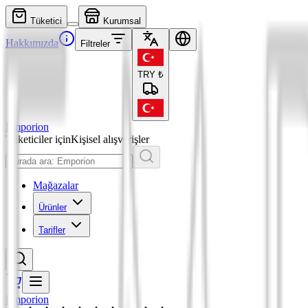
Tüketici
Kurumsal
Hakkımızda
Filtreler
TRY
₺
Emporion
Tüketiciler için
Kişisel alışverişler
Mağazalar
Ürünler
Tarifler
Emporion