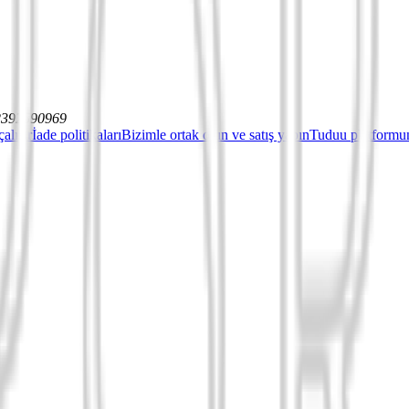
12392590969
çalışır
İade politikaları
Bizimle ortak olun ve satış yapın
Tuduu platformun