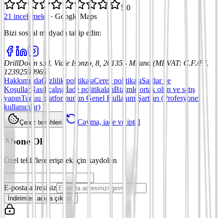
5,0
21 incelemeler
·
Google Maps
Bizi sosyal medyada takip edin
:
DrillDown s.r.l.
Viale Isonzo, 8, 20135 - Milano (MI)
VAT
:
C.F./P.I.
12392590969
Hakkımızda
Gizlilik politikası
Çerez politikası
Şartlar ve
Koşullar
Nasıl çalışır
İade politikaları
Bizimle ortak olun ve satış
yapın
Tuduu platformunun Genel Kullanım Şartları (Profesyonel
kullanıcılar)
Cayma, iade ve iptal
Çerez tercihleri
Abone Ol
Özel tekliflere erişmek için kaydolun
E-posta adresiniz
İndirimleri açığa çıkarın