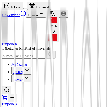
Tüketici
Kurumsal
Hakkımızda
Filtreler
TRY
₺
Emporion
Tüketiciler için
Kişisel alışverişler
Mağazalar
Ürünler
Tarifler
Emporion