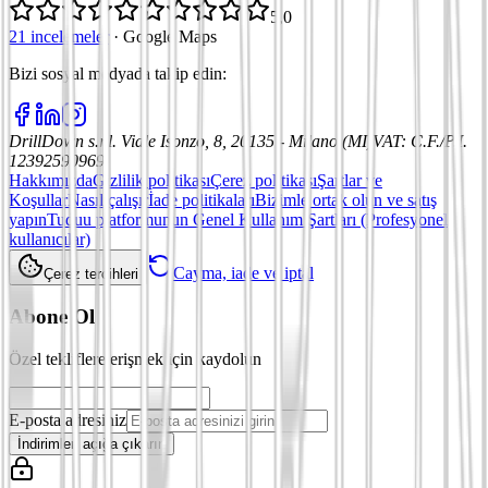
5,0
21 incelemeler
·
Google Maps
Bizi sosyal medyada takip edin
:
DrillDown s.r.l.
Viale Isonzo, 8, 20135 - Milano (MI)
VAT
:
C.F./P.I.
12392590969
Hakkımızda
Gizlilik politikası
Çerez politikası
Şartlar ve
Koşullar
Nasıl çalışır
İade politikaları
Bizimle ortak olun ve satış
yapın
Tuduu platformunun Genel Kullanım Şartları (Profesyonel
kullanıcılar)
Cayma, iade ve iptal
Çerez tercihleri
Abone Ol
Özel tekliflere erişmek için kaydolun
E-posta adresiniz
İndirimleri açığa çıkarın