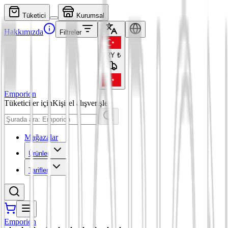
Tüketici
Kurumsal
Hakkımızda
Filtreler
TRY
₺
Emporion
Tüketiciler için
Kişisel alışverişler
Mağazalar
Ürünler
Tarifler
Emporion