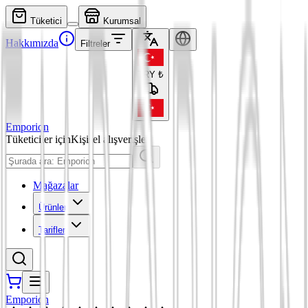
Tüketici
Kurumsal
Hakkımızda
Filtreler
TRY
₺
Emporion
Tüketiciler için
Kişisel alışverişler
Mağazalar
Ürünler
Tarifler
Emporion