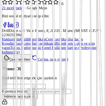
5,0
21 incelemeler
·
Google Maps
Bizi sosyal medyada takip edin
:
DrillDown s.r.l.
Viale Isonzo, 8, 20135 - Milano (MI)
VAT
:
C.F./P.I.
12392590969
Hakkımızda
Gizlilik politikası
Çerez politikası
Şartlar ve
Koşullar
Nasıl çalışır
İade politikaları
Bizimle ortak olun ve satış
yapın
Tuduu platformunun Genel Kullanım Şartları (Profesyonel
kullanıcılar)
Cayma, iade ve iptal
Çerez tercihleri
Abone Ol
Özel tekliflere erişmek için kaydolun
E-posta adresiniz
İndirimleri açığa çıkarın