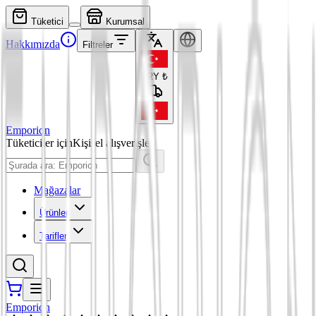
Tüketici
Kurumsal
Hakkımızda
Filtreler
TRY
₺
Emporion
Tüketiciler için
Kişisel alışverişler
Mağazalar
Ürünler
Tarifler
Emporion