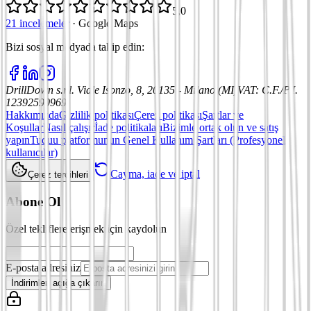
5,0
21 incelemeler
·
Google Maps
Bizi sosyal medyada takip edin
:
DrillDown s.r.l.
Viale Isonzo, 8, 20135 - Milano (MI)
VAT
:
C.F./P.I.
12392590969
Hakkımızda
Gizlilik politikası
Çerez politikası
Şartlar ve
Koşullar
Nasıl çalışır
İade politikaları
Bizimle ortak olun ve satış
yapın
Tuduu platformunun Genel Kullanım Şartları (Profesyonel
kullanıcılar)
Cayma, iade ve iptal
Çerez tercihleri
Abone Ol
Özel tekliflere erişmek için kaydolun
E-posta adresiniz
İndirimleri açığa çıkarın