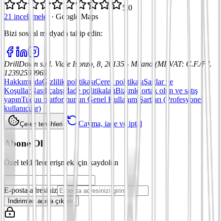
5,0
21 incelemeler
·
Google Maps
Bizi sosyal medyada takip edin
:
DrillDown s.r.l.
Viale Isonzo, 8, 20135 - Milano (MI)
VAT
:
C.F./P.I.
12392590969
Hakkımızda
Gizlilik politikası
Çerez politikası
Şartlar ve
Koşullar
Nasıl çalışır
İade politikaları
Bizimle ortak olun ve satış
yapın
Tuduu platformunun Genel Kullanım Şartları (Profesyonel
kullanıcılar)
Cayma, iade ve iptal
Çerez tercihleri
Abone Ol
Özel tekliflere erişmek için kaydolun
E-posta adresiniz
İndirimleri açığa çıkarın