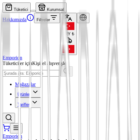
Tüketici
Kurumsal
Hakkımızda
Filtreler
TRY
₺
Emporion
Tüketiciler için
Kişisel alışverişler
Mağazalar
Ürünler
Tarifler
Emporion