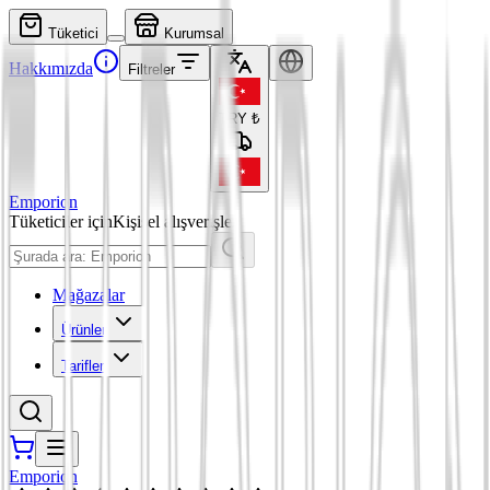
Tüketici
Kurumsal
Hakkımızda
Filtreler
TRY
₺
Emporion
Tüketiciler için
Kişisel alışverişler
Mağazalar
Ürünler
Tarifler
Emporion