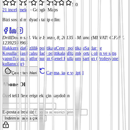
5,0
21 incelemeler
·
Google Maps
Bizi sosyal medyada takip edin
:
DrillDown s.r.l.
Viale Isonzo, 8, 20135 - Milano (MI)
VAT
:
C.F./P.I.
12392590969
Hakkımızda
Gizlilik politikası
Çerez politikası
Şartlar ve
Koşullar
Nasıl çalışır
İade politikaları
Bizimle ortak olun ve satış
yapın
Tuduu platformunun Genel Kullanım Şartları (Profesyonel
kullanıcılar)
Cayma, iade ve iptal
Çerez tercihleri
Abone Ol
Özel tekliflere erişmek için kaydolun
E-posta adresiniz
İndirimleri açığa çıkarın