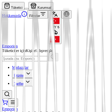
Tüketici
Kurumsal
Hakkımızda
Filtreler
TRY
₺
Emporion
Tüketiciler için
Kişisel alışverişler
Mağazalar
Ürünler
Tarifler
Emporion