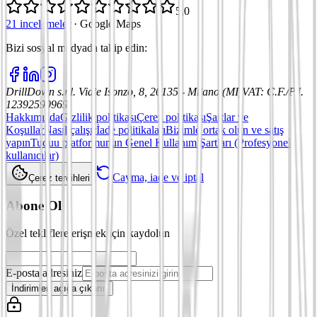
5,0
21 incelemeler
·
Google Maps
Bizi sosyal medyada takip edin
:
DrillDown s.r.l.
Viale Isonzo, 8, 20135 - Milano (MI)
VAT
:
C.F./P.I.
12392590969
Hakkımızda
Gizlilik politikası
Çerez politikası
Şartlar ve
Koşullar
Nasıl çalışır
İade politikaları
Bizimle ortak olun ve satış
yapın
Tuduu platformunun Genel Kullanım Şartları (Profesyonel
kullanıcılar)
Cayma, iade ve iptal
Çerez tercihleri
Abone Ol
Özel tekliflere erişmek için kaydolun
E-posta adresiniz
İndirimleri açığa çıkarın