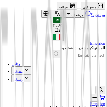
مستهلكون
شركات
من نحن؟
مرشحات
€
EUR
Emporion
للمستهلكين
مشتريات شخصية
متاجر
منتجات
وصفات
Emporion