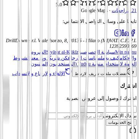
5.0
21 مراجعات
·
Google Maps
تابعنا على وسائل التواصل الاجتماعي
:
DrillDown s.r.l.
Viale Isonzo, 8, 20135 - Milano (MI)
VAT
:
C.F./P.I.
12392590969
Min nahnu
سياسة الخصوصية
Siyāsat al-Kūkīz
الشروط
والأحكام
كيف يعمل
سياسات الإرجاع
كن شريكًا وبِع معنا
الشروط
العامة لاستخدام منصة Tuduu (المستخدمون المهنيون)
الإلغاء والإرجاع والانسحاب
تفضيلات ملفات تعريف الارتباط
اشترك
اشترك للوصول إلى عروض حصرية
بريدك الإلكتروني
افتح الخصومات