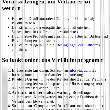
Voraussetzungen, um Verkäufer zu
werden
Hersteller, Distributor oder Händler von Made in Italy-
Produkten sein.
Die Einhaltung der europäischen und italienischen
Vorschriften für das Produkt gewährleisten.
Hochwertige Produkte mit präzisen und aktuellen Bildern und
Beschreibungen bereitstellen.
Die Verkaufsregeln und die (
Bedingungen der Plattform
)
einhalten.
So funktioniert das Verkäuferprogramm
Interessenbekundung
: Schreibe an
info@tuduu.it
für
Informationen und den Start der Registrierung.
Produkt-Upload
: Füge den Katalog direkt auf der Plattform
ein, mit integriertem mehrsprachigem Übersetzungssystem
und benutzerdefinierten Filtern.
Auftrags- und Verkaufsverwaltung
: Bestellungen
ausländischer Käufer werden über spezielle Dashboards und
Verkaufsberichte verwaltet.
Support und Compliance
: Unser Team unterstützt bei der