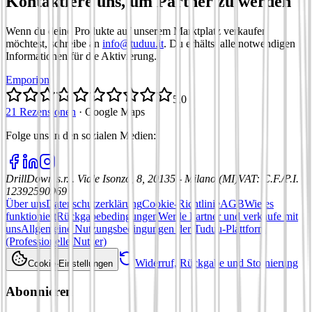
Kontaktiere uns, um Partner zu werden
Wenn du deine Produkte auf unserem Marktplatz verkaufen
möchtest, schreibe an
info@tuduu.it
. Du erhältst alle notwendigen
Informationen für die Aktivierung.
Emporion
5,0
21 Rezensionen
·
Google Maps
Folge uns in den sozialen Medien
:
DrillDown s.r.l.
Viale Isonzo, 8, 20135 - Milano (MI)
VAT
:
C.F./P.I.
12392590969
Über uns
Datenschutzerklärung
Cookie-Richtlinie
AGB
Wie es
funktioniert
Rückgabebedingungen
Werde Partner und verkaufe mit
uns
Allgemeine Nutzungsbedingungen der Tuduu-Plattform
(Professionelle Nutzer)
Widerruf, Rückgabe und Stornierung
Cookie-Einstellungen
Abonnieren