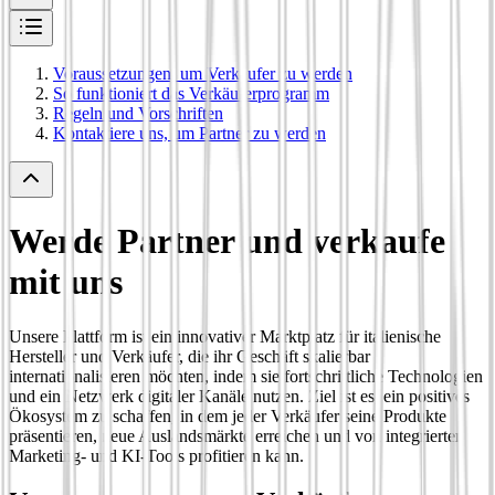
Voraussetzungen, um Verkäufer zu werden
So funktioniert das Verkäuferprogramm
Regeln und Vorschriften
Kontaktiere uns, um Partner zu werden
Werde Partner und verkaufe
mit uns
Unsere Plattform ist ein innovativer Marktplatz für italienische
Hersteller und Verkäufer, die ihr Geschäft skalierbar
internationalisieren möchten, indem sie fortschrittliche Technologien
und ein Netzwerk digitaler Kanäle nutzen. Ziel ist es, ein positives
Ökosystem zu schaffen, in dem jeder Verkäufer seine Produkte
präsentieren, neue Auslandsmärkte erreichen und von integrierten
Marketing- und KI-Tools profitieren kann.