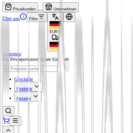
Privatkunden
Unternehmen
Über uns
Filter
EUR
€
Emporion
Für Privatpersonen
Private Einkäufe
Geschäfte
Produkte
Rezepte