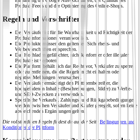
Einhaltung der Google Ads-Richtlinien, der Qualität des
Produkt-Feeds und der Optimierung des Online-Shops.
Regeln und Vorschriften
Der Verkäufer ist für die Wahrhaftigkeit und Richtigkeit der
Produktinformationen verantwortlich.
Die Produkte müssen den geltenden Sicherheits- und
Werbevorschriften entsprechen.
Das Hochladen gefälschter, nicht konformer oder illegaler
Produkte ist verboten.
Die Plattform behält sich das Recht vor, Verkäufer zu sperren
oder zu entfernen, die die Regeln nicht einhalten oder
negative Meldungen verursachen.
Der Verkäufer ermächtigt den Plattformbetreiber, die
hochgeladenen Inhalte (Beschreibungen, Bilder) zu Werbe-
und SEO-Zwecken zu verwenden.
Spezifische Verkaufs-, Zahlungs- und Rückgabebedingungen
werden zwischen Verkäufer und Käufer geregelt, sofern keine
abweichenden Ergänzungen gelten.
Die vollständigen Regeln findest du auf der Seite
Bedingungen und
Konditionen der Plattform