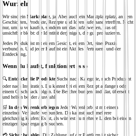
Wurzeln
Wir sind ein
Marktplatz
, ja. Aber auch ein Marktplatzplatz, an dem
Geschichten, Produkte, Rezepte und Ideen aufeinandertreffen. Nicht
nur, um zu verkaufen, sondern um das aufzuwerten, was oft
unsichtbar bleibt: die Identität derjenigen, die gut produzieren.
Jedes Produkt ist mit einem Gesicht, einem Ort, einer Praxis
verbunden. Und jeder Kauf ist ein Akt des Vertrauens und der
Entdeckung.
Wenn du kaufst, funktioniert es so
🔍
Entdecke die Produkte
Suche nach Kategorie, nach Produzent
oder nach Inspiration. Du kannst bei einem Rezept anfangen oder
einem Geschmack folgen. Die Beschreibungen sind klar, übersetzt
und helfen bei der Auswahl.
🛒
In den Warenkorb legen
Jeder Warenkorb ist mit einem
einzelnen Verkäufer verbunden. Du kannst auch mehrere
gleichzeitig kaufen: Es ist, als würdest du mehrere Läden bei einem
einzigen Spaziergang besuchen.
💳
Sicher bezahlen
Die Zahlung auf der Plattform ist sicher,