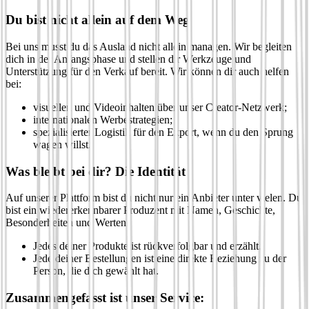
Du bist nicht allein auf dem Weg
Bei uns musst du das Ausland nicht allein managen. Wir begleiten
dich in der Anfangsphase und stellen dir Werkzeuge und
Unterstützung für den Verkauf bereit. Wir können dir auch helfen
bei:
visuellen und Videoinhalten über unser Creator-Netzwerk;
internationalen Werbestrategien;
spezialisierter Logistik für den Export, wenn du den Sprung
wagen willst.
Was bleibt bei dir? Die Identität
Auf unserer Plattform bist du nicht nur ein Anbieter unter vielen. Du
bist ein wiedererkennbarer Produzent mit Namen, Geschichte,
Besonderheiten und Werten.
Jedes deiner Produkte ist rückverfolgbar und erzählt.
Jede deiner Bestellungen ist eine direkte Beziehung zu der
Person, die dich gewählt hat.
Zusammengefasst ist unser Service: