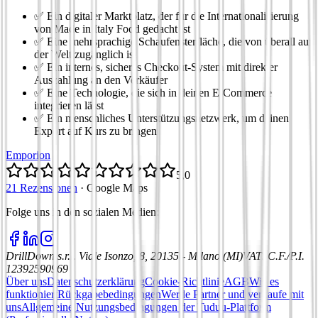
✅ Ein digitaler Marktplatz, der für die Internationalisierung
von Made in Italy Food gedacht ist
✅ Eine mehrsprachige Schaufensterfläche, die von überall auf
der Welt zugänglich ist
✅ Ein internes, sicheres Checkout-System mit direkter
Auszahlung an den Verkäufer
✅ Eine Technologie, die sich in deinen E-Commerce
integrieren lässt
✅ Ein menschliches Unterstützungsnetzwerk, um deinen
Export auf Kurs zu bringen
Emporion
5,0
21 Rezensionen
·
Google Maps
Folge uns in den sozialen Medien
:
DrillDown s.r.l.
Viale Isonzo, 8, 20135 - Milano (MI)
VAT
:
C.F./P.I.
12392590969
Über uns
Datenschutzerklärung
Cookie-Richtlinie
AGB
Wie es
funktioniert
Rückgabebedingungen
Werde Partner und verkaufe mit
uns
Allgemeine Nutzungsbedingungen der Tuduu-Plattform