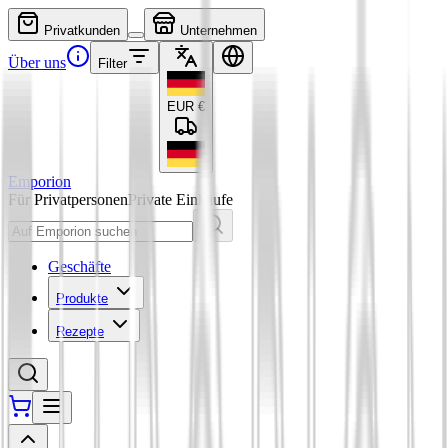
Privatkunden
Unternehmen
Über uns
Filter
EUR
€
Emporion
Für Privatpersonen
Private Einkäufe
Geschäfte
Produkte
Rezepte