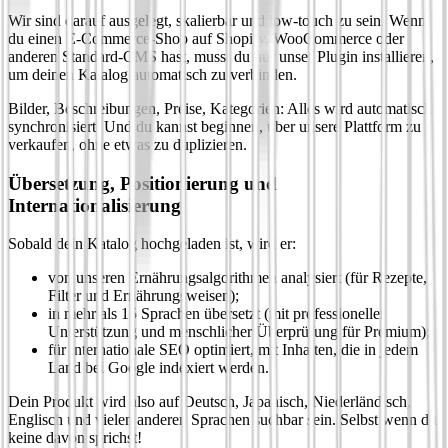
Wir sind darauf ausgelegt, skalierbar und low-touch zu sein. Wenn
du einen E-Commerce-Shop auf Shopify, WooCommerce oder
anderen Standard-CMS hast, musst du nur unser Plugin installieren,
um deinen Katalog automatisch zu verbinden.
Bilder, Beschreibungen, Preise, Kategorien: Alles wird automatisch
synchronisiert. Und du kannst beginnen, über unsere Plattform zu
verkaufen, ohne etwas zu duplizieren.
Übersetzung, Positionierung und
Internationalisierung
Sobald dein Katalog hochgeladen ist, wird er:
von unseren Ernährungsalgorithmen analysiert (für Rezepte,
Filter und Ernährungsweisen);
in mehr als 15 Sprachen übersetzt (mit professioneller
Unterstützung und menschlicher Überprüfung für Premium);
für internationale SEO optimiert, mit Inhalten, die in jedem
Land bei Google indexiert werden.
Dein Produkt wird also auf Deutsch, Japanisch, Niederländisch,
Englisch und vielen anderen Sprachen suchbar sein. Selbst wenn du
keine davon sprichst!