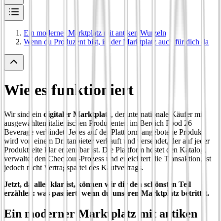
Ein moderner Marktplatz mit antiken Wurzeln
Wenn du Produzent bist, ist der Marktplatz auch für dich da
Wie es funktioniert
Wir sind ein
digitaler Marktplatz
, der internationale Käufer mit
ausgewählten italienischen Produzenten im Bereich Food 26
Beverage verbindet. Jedes auf der Plattform angebotene Produkt
wird von einem Drittanbieter verkauft und versendet, der auf jeder
Produktseite klar erkennbar ist. Die Plattform hostet den Katalog,
verwaltet den Checkout-Prozess und erleichtert die Transaktion, ist
jedoch nicht Vertragspartei des Kaufvertrags.
Jetzt, da alles klar ist, können wir dir den schönsten Teil
erzählen: was passiert, wenn du unseren Marktplatz betrittst.
Ein moderner Marktplatz mit antiken