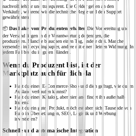
nachvollziehbar und transparent. Die Gelder gehen an den
Verkäufer, während wir die technische Regie und den Support
gewährleisten.
📦
Das Paket vom Produzenten erhalten
Die Vorbereitung und
der Versand liegen in der Verantwortung derjenigen, die
produzieren. Manche brauchen einen Tag, andere drei. Manche
versenden in Recyclingpapier, andere mit einer kleinen Widmung. In
jedem Fall bist du in guten Händen.
Wenn du Produzent bist, ist der
Marktplatz auch für dich da
Hast du einen E-Commerce-Shop und dich gefragt, wie du im
Ausland verkaufen kannst?
Hast du einen Katalog, aber niemand findet ihn außerhalb
Italiens?
Hast du ein gutes Produkt, möchtest aber nicht Tausende von
Euro in Übersetzungen, SEO, Logistik und Werbung
investieren?
Schnelle und automatische Integration