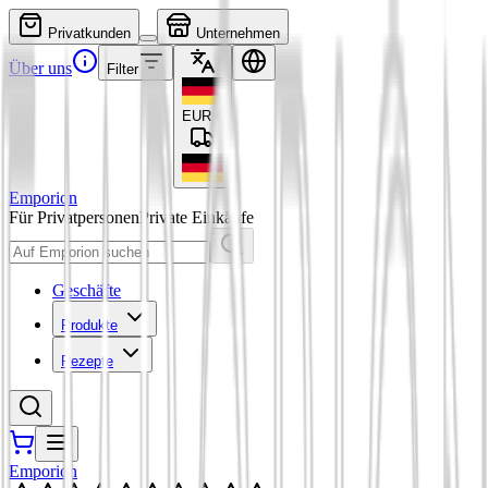
Privatkunden
Unternehmen
Über uns
Filter
EUR
€
Emporion
Für Privatpersonen
Private Einkäufe
Geschäfte
Produkte
Rezepte
Emporion