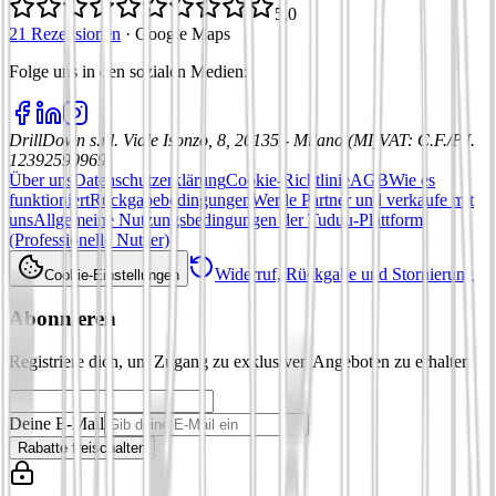
5,0
21 Rezensionen
·
Google Maps
Folge uns in den sozialen Medien
:
DrillDown s.r.l.
Viale Isonzo, 8, 20135 - Milano (MI)
VAT
:
C.F./P.I.
12392590969
Über uns
Datenschutzerklärung
Cookie-Richtlinie
AGB
Wie es
funktioniert
Rückgabebedingungen
Werde Partner und verkaufe mit
uns
Allgemeine Nutzungsbedingungen der Tuduu-Plattform
(Professionelle Nutzer)
Widerruf, Rückgabe und Stornierung
Cookie-Einstellungen
Abonnieren
Registriere dich, um Zugang zu exklusiven Angeboten zu erhalten
Deine E-Mail
Rabatte freischalten