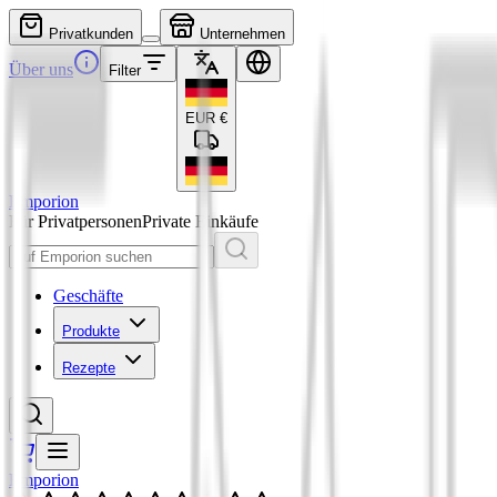
Privatkunden
Unternehmen
Über uns
Filter
EUR
€
Emporion
Für Privatpersonen
Private Einkäufe
Geschäfte
Produkte
Rezepte
Emporion