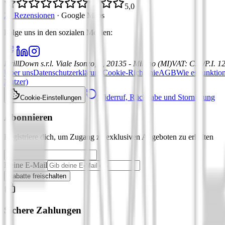
5,0
21 Rezensionen
·
Google Maps
Folge uns in den sozialen Medien
:
DrillDown s.r.l.
Viale Isonzo, 8, 20135 - Milano (MI)
VAT
:
C.F./P.I. 
Über uns
Datenschutzerklärung
Cookie-Richtlinie
AGB
Wie es funktion
Nutzer)
Widerruf, Rückgabe und Stornierung
Cookie-Einstellungen
Abonnieren
Registriere dich, um Zugang zu exklusiven Angeboten zu erhalten
Deine E-Mail
Rabatte freischalten
Sichere Zahlungen