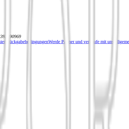
12392590969
iert
Rückgabebedingungen
Werde Partner und verkaufe mit uns
Allgeme