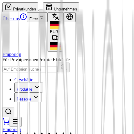
Privatkunden
Unternehmen
Über uns
Filter
EUR
€
Emporion
Für Privatpersonen
Private Einkäufe
Geschäfte
Produkte
Rezepte
Emporion