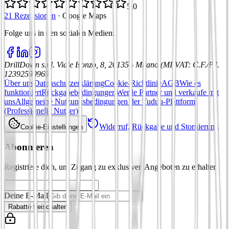
5,0
21 Rezensionen
·
Google Maps
Folge uns in den sozialen Medien
:
DrillDown s.r.l.
Viale Isonzo, 8, 20135 - Milano (MI)
VAT
:
C.F./P.I.
12392590969
Über uns
Datenschutzerklärung
Cookie-Richtlinie
AGB
Wie es
funktioniert
Rückgabebedingungen
Werde Partner und verkaufe mit
uns
Allgemeine Nutzungsbedingungen der Tuduu-Plattform
(Professionelle Nutzer)
Widerruf, Rückgabe und Stornierung
Cookie-Einstellungen
Abonnieren
Registriere dich, um Zugang zu exklusiven Angeboten zu erhalten
Deine E-Mail
Rabatte freischalten