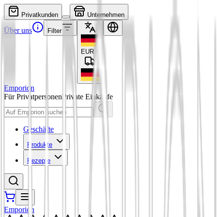
Privatkunden
Unternehmen
Über uns
Filter
EUR
€
Emporion
Für Privatpersonen
Private Einkäufe
Geschäfte
Produkte
Rezepte
Emporion