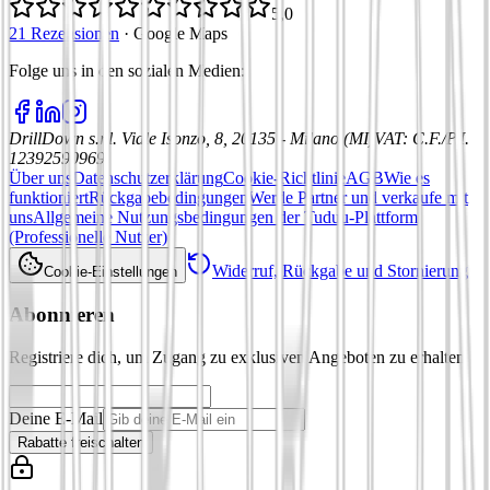
5,0
21 Rezensionen
·
Google Maps
Folge uns in den sozialen Medien
:
DrillDown s.r.l.
Viale Isonzo, 8, 20135 - Milano (MI)
VAT
:
C.F./P.I.
12392590969
Über uns
Datenschutzerklärung
Cookie-Richtlinie
AGB
Wie es
funktioniert
Rückgabebedingungen
Werde Partner und verkaufe mit
uns
Allgemeine Nutzungsbedingungen der Tuduu-Plattform
(Professionelle Nutzer)
Widerruf, Rückgabe und Stornierung
Cookie-Einstellungen
Abonnieren
Registriere dich, um Zugang zu exklusiven Angeboten zu erhalten
Deine E-Mail
Rabatte freischalten