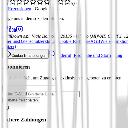
5,0
21 Rezensionen
·
Google Maps
Folge uns in den sozialen Medien
:
DrillDown s.r.l.
Viale Isonzo, 8, 20135 - Milano (MI)
VAT
:
C.F./P.I. 
Über uns
Datenschutzerklärung
Cookie-Richtlinie
AGB
Wie es funktion
Nutzer)
Widerruf, Rückgabe und Stornierung
Cookie-Einstellungen
Abonnieren
Registriere dich, um Zugang zu exklusiven Angeboten zu erhalten
Deine E-Mail
Rabatte freischalten
Sichere Zahlungen