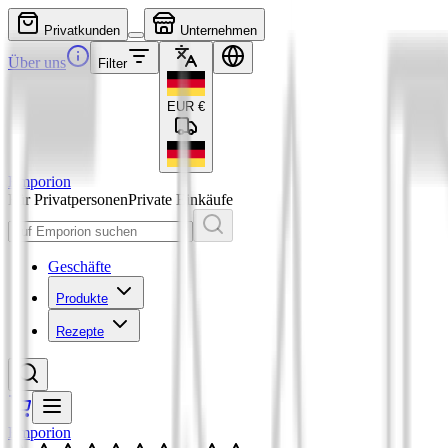
Privatkunden
Unternehmen
Über uns
Filter
EUR
€
Emporion
Für Privatpersonen
Private Einkäufe
Geschäfte
Produkte
Rezepte
Emporion