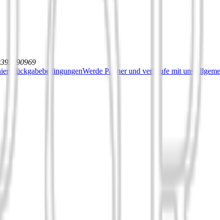
12392590969
iert
Rückgabebedingungen
Werde Partner und verkaufe mit uns
Allgeme