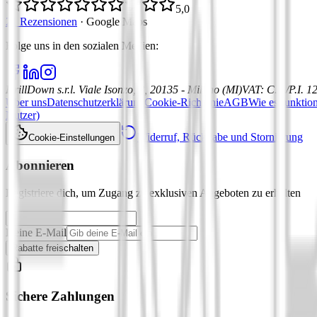
5,0
21 Rezensionen
·
Google Maps
Folge uns in den sozialen Medien
:
DrillDown s.r.l.
Viale Isonzo, 8, 20135 - Milano (MI)
VAT
:
C.F./P.I. 
Über uns
Datenschutzerklärung
Cookie-Richtlinie
AGB
Wie es funktion
Nutzer)
Widerruf, Rückgabe und Stornierung
Cookie-Einstellungen
Abonnieren
Registriere dich, um Zugang zu exklusiven Angeboten zu erhalten
Deine E-Mail
Rabatte freischalten
Sichere Zahlungen