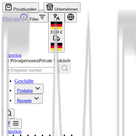
Privatkunden
Unternehmen
Über uns
Filter
EUR
€
Emporion
Für Privatpersonen
Private Einkäufe
Geschäfte
Produkte
Rezepte
Emporion