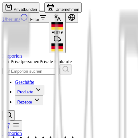
Privatkunden
Unternehmen
Über uns
Filter
EUR
€
Emporion
Für Privatpersonen
Private Einkäufe
Geschäfte
Produkte
Rezepte
Emporion