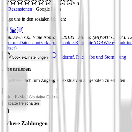
5,0
21 Rezensionen
·
Google Maps
Folge uns in den sozialen Medien
:
DrillDown s.r.l.
Viale Isonzo, 8, 20135 - Milano (MI)
VAT
:
C.F./P.I. 
Über uns
Datenschutzerklärung
Cookie-Richtlinie
AGB
Wie es funktion
Nutzer)
Widerruf, Rückgabe und Stornierung
Cookie-Einstellungen
Abonnieren
Registriere dich, um Zugang zu exklusiven Angeboten zu erhalten
Deine E-Mail
Rabatte freischalten
Sichere Zahlungen