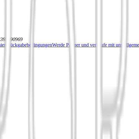
12392590969
iert
Rückgabebedingungen
Werde Partner und verkaufe mit uns
Allgeme