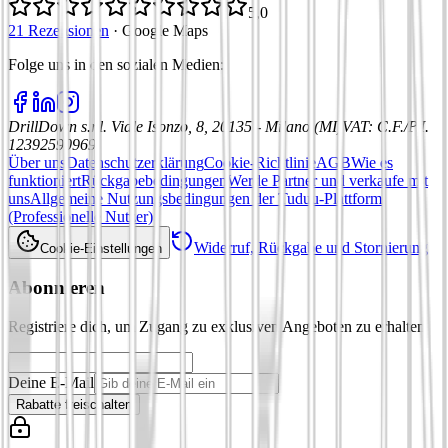
5,0
21 Rezensionen
·
Google Maps
Folge uns in den sozialen Medien
:
DrillDown s.r.l.
Viale Isonzo, 8, 20135 - Milano (MI)
VAT
:
C.F./P.I.
12392590969
Über uns
Datenschutzerklärung
Cookie-Richtlinie
AGB
Wie es
funktioniert
Rückgabebedingungen
Werde Partner und verkaufe mit
uns
Allgemeine Nutzungsbedingungen der Tuduu-Plattform
(Professionelle Nutzer)
Widerruf, Rückgabe und Stornierung
Cookie-Einstellungen
Abonnieren
Registriere dich, um Zugang zu exklusiven Angeboten zu erhalten
Deine E-Mail
Rabatte freischalten