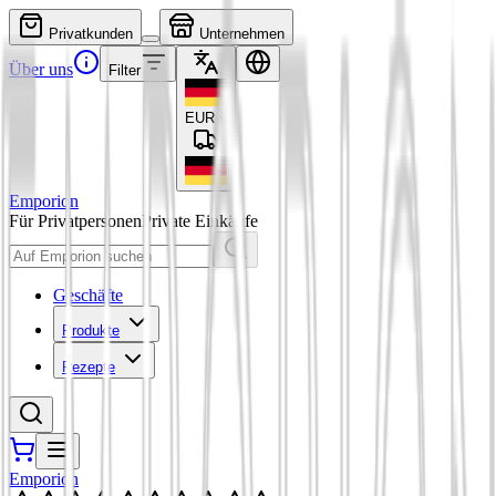
Privatkunden
Unternehmen
Über uns
Filter
EUR
€
Emporion
Für Privatpersonen
Private Einkäufe
Geschäfte
Produkte
Rezepte
Emporion