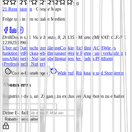
5,0
21 Rezensionen
·
Google Maps
Folge uns in den sozialen Medien
:
DrillDown s.r.l.
Viale Isonzo, 8, 20135 - Milano (MI)
VAT
:
C.F./P.I.
12392590969
Über uns
Datenschutzerklärung
Cookie-Richtlinie
AGB
Wie es
funktioniert
Rückgabebedingungen
Werde Partner und verkaufe mit
uns
Allgemeine Nutzungsbedingungen der Tuduu-Plattform
(Professionelle Nutzer)
Widerruf, Rückgabe und Stornierung
Cookie-Einstellungen
Abonnieren
Registriere dich, um Zugang zu exklusiven Angeboten zu erhalten
Deine E-Mail
Rabatte freischalten