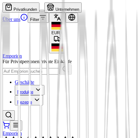
Privatkunden
Unternehmen
Über uns
Filter
EUR
€
Emporion
Für Privatpersonen
Private Einkäufe
Geschäfte
Produkte
Rezepte
Emporion