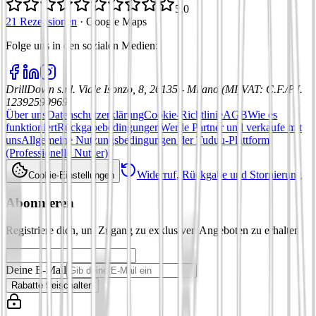
5,0
21 Rezensionen
·
Google Maps
Folge uns in den sozialen Medien
:
DrillDown s.r.l.
Viale Isonzo, 8, 20135 - Milano (MI)
VAT
:
C.F./P.I.
12392590969
Über uns
Datenschutzerklärung
Cookie-Richtlinie
AGB
Wie es
funktioniert
Rückgabebedingungen
Werde Partner und verkaufe mit
uns
Allgemeine Nutzungsbedingungen der Tuduu-Plattform
(Professionelle Nutzer)
Widerruf, Rückgabe und Stornierung
Cookie-Einstellungen
Abonnieren
Registriere dich, um Zugang zu exklusiven Angeboten zu erhalten
Deine E-Mail
Rabatte freischalten