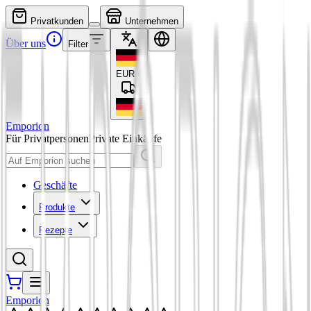
Privatkunden
Unternehmen
Über uns
Filter
EUR
€
Emporion
Für Privatpersonen
Private Einkäufe
Geschäfte
Produkte
Rezepte
Emporion