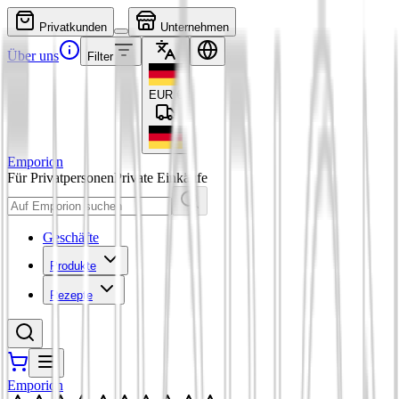
Privatkunden
Unternehmen
Über uns
Filter
EUR
€
Emporion
Für Privatpersonen
Private Einkäufe
Geschäfte
Produkte
Rezepte
Emporion