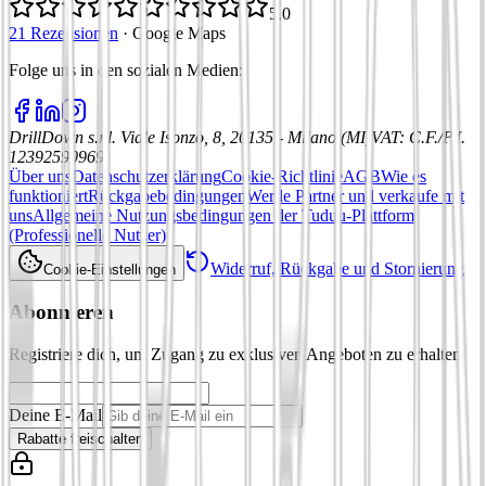
5,0
21 Rezensionen
·
Google Maps
Folge uns in den sozialen Medien
:
DrillDown s.r.l.
Viale Isonzo, 8, 20135 - Milano (MI)
VAT
:
C.F./P.I.
12392590969
Über uns
Datenschutzerklärung
Cookie-Richtlinie
AGB
Wie es
funktioniert
Rückgabebedingungen
Werde Partner und verkaufe mit
uns
Allgemeine Nutzungsbedingungen der Tuduu-Plattform
(Professionelle Nutzer)
Widerruf, Rückgabe und Stornierung
Cookie-Einstellungen
Abonnieren
Registriere dich, um Zugang zu exklusiven Angeboten zu erhalten
Deine E-Mail
Rabatte freischalten