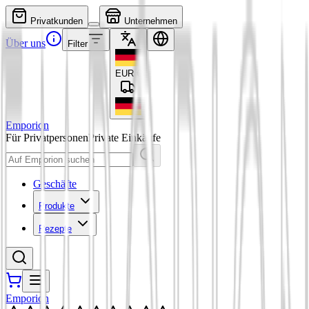
Privatkunden
Unternehmen
Über uns
Filter
EUR
€
Emporion
Für Privatpersonen
Private Einkäufe
Geschäfte
Produkte
Rezepte
Emporion