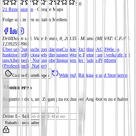
5,0
21 Rezensionen
·
Google Maps
Folge uns in den sozialen Medien
:
DrillDown s.r.l.
Viale Isonzo, 8, 20135 - Milano (MI)
VAT
:
C.F./P.I.
12392590969
Über uns
Datenschutzerklärung
Cookie-Richtlinie
AGB
Wie es
funktioniert
Rückgabebedingungen
Werde Partner und verkaufe mit
uns
Allgemeine Nutzungsbedingungen der Tuduu-Plattform
(Professionelle Nutzer)
Widerruf, Rückgabe und Stornierung
Cookie-Einstellungen
Abonnieren
Registriere dich, um Zugang zu exklusiven Angeboten zu erhalten
Deine E-Mail
Rabatte freischalten