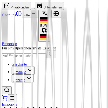
Privatkunden
Unternehmen
Über uns
Filter
EUR
€
Emporion
Für Privatpersonen
Private Einkäufe
Geschäfte
Produkte
Rezepte
Emporion