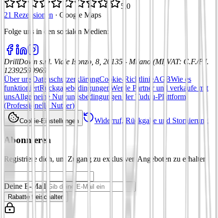
5,0
21 Rezensionen
·
Google Maps
Folge uns in den sozialen Medien
:
DrillDown s.r.l.
Viale Isonzo, 8, 20135 - Milano (MI)
VAT
:
C.F./P.I.
12392590969
Über uns
Datenschutzerklärung
Cookie-Richtlinie
AGB
Wie es
funktioniert
Rückgabebedingungen
Werde Partner und verkaufe mit
uns
Allgemeine Nutzungsbedingungen der Tuduu-Plattform
(Professionelle Nutzer)
Widerruf, Rückgabe und Stornierung
Cookie-Einstellungen
Abonnieren
Registriere dich, um Zugang zu exklusiven Angeboten zu erhalten
Deine E-Mail
Rabatte freischalten