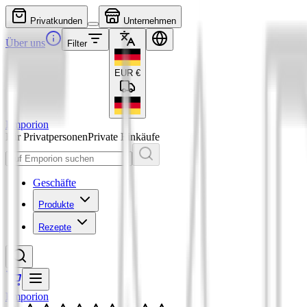
Privatkunden
Unternehmen
Über uns
Filter
EUR
€
Emporion
Für Privatpersonen
Private Einkäufe
Geschäfte
Produkte
Rezepte
Emporion