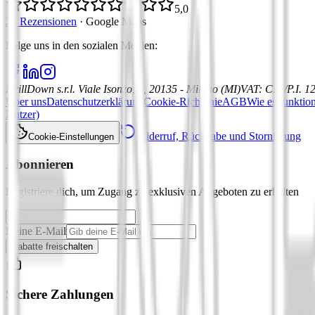
5,0
21 Rezensionen
·
Google Maps
Folge uns in den sozialen Medien
:
DrillDown s.r.l.
Viale Isonzo, 8, 20135 - Milano (MI)
VAT
:
C.F./P.I. 
Über uns
Datenschutzerklärung
Cookie-Richtlinie
AGB
Wie es funktion
Nutzer)
Widerruf, Rückgabe und Stornierung
Cookie-Einstellungen
Abonnieren
Registriere dich, um Zugang zu exklusiven Angeboten zu erhalten
Deine E-Mail
Rabatte freischalten
Sichere Zahlungen