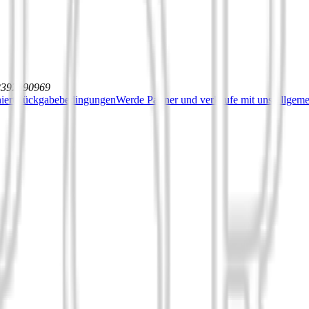
12392590969
iert
Rückgabebedingungen
Werde Partner und verkaufe mit uns
Allgeme