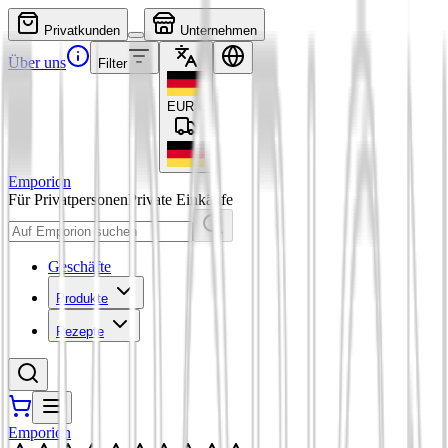
Privatkunden
Unternehmen
Über uns
Filter
EUR
€
Emporion
Für Privatpersonen
Private Einkäufe
Geschäfte
Produkte
Rezepte
Emporion