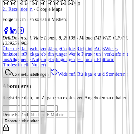
5,0
21 Rezensionen
·
Google Maps
Folge uns in den sozialen Medien
:
DrillDown s.r.l.
Viale Isonzo, 8, 20135 - Milano (MI)
VAT
:
C.F./P.I.
12392590969
Über uns
Datenschutzerklärung
Cookie-Richtlinie
AGB
Wie es
funktioniert
Rückgabebedingungen
Werde Partner und verkaufe mit
uns
Allgemeine Nutzungsbedingungen der Tuduu-Plattform
(Professionelle Nutzer)
Widerruf, Rückgabe und Stornierung
Cookie-Einstellungen
Abonnieren
Registriere dich, um Zugang zu exklusiven Angeboten zu erhalten
Deine E-Mail
Rabatte freischalten