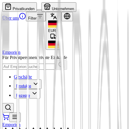
Privatkunden
Unternehmen
Über uns
Filter
EUR
€
Emporion
Für Privatpersonen
Private Einkäufe
Geschäfte
Produkte
Rezepte
Emporion