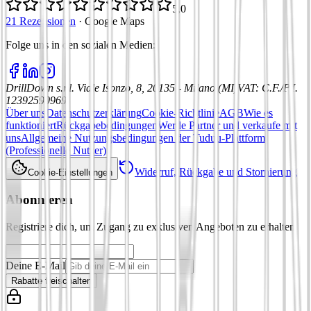
5,0
21 Rezensionen
·
Google Maps
Folge uns in den sozialen Medien
:
DrillDown s.r.l.
Viale Isonzo, 8, 20135 - Milano (MI)
VAT
:
C.F./P.I.
12392590969
Über uns
Datenschutzerklärung
Cookie-Richtlinie
AGB
Wie es
funktioniert
Rückgabebedingungen
Werde Partner und verkaufe mit
uns
Allgemeine Nutzungsbedingungen der Tuduu-Plattform
(Professionelle Nutzer)
Widerruf, Rückgabe und Stornierung
Cookie-Einstellungen
Abonnieren
Registriere dich, um Zugang zu exklusiven Angeboten zu erhalten
Deine E-Mail
Rabatte freischalten