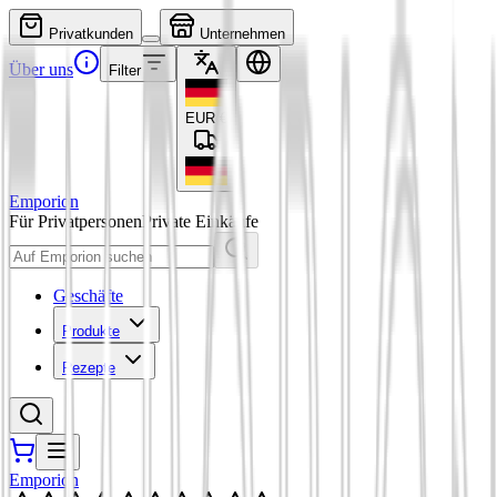
Privatkunden
Unternehmen
Über uns
Filter
EUR
€
Emporion
Für Privatpersonen
Private Einkäufe
Geschäfte
Produkte
Rezepte
Emporion