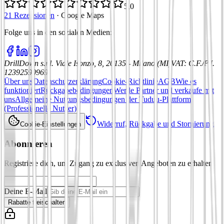
5,0
21 Rezensionen
·
Google Maps
Folge uns in den sozialen Medien
:
DrillDown s.r.l.
Viale Isonzo, 8, 20135 - Milano (MI)
VAT
:
C.F./P.I.
12392590969
Über uns
Datenschutzerklärung
Cookie-Richtlinie
AGB
Wie es
funktioniert
Rückgabebedingungen
Werde Partner und verkaufe mit
uns
Allgemeine Nutzungsbedingungen der Tuduu-Plattform
(Professionelle Nutzer)
Widerruf, Rückgabe und Stornierung
Cookie-Einstellungen
Abonnieren
Registriere dich, um Zugang zu exklusiven Angeboten zu erhalten
Deine E-Mail
Rabatte freischalten