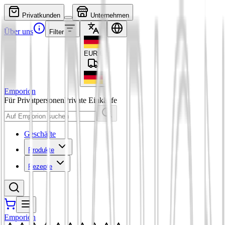
Privatkunden
Unternehmen
Über uns
Filter
EUR
€
Emporion
Für Privatpersonen
Private Einkäufe
Geschäfte
Produkte
Rezepte
Emporion