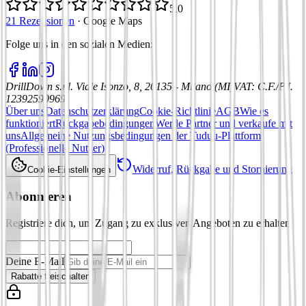
5,0
21 Rezensionen
·
Google Maps
Folge uns in den sozialen Medien
:
DrillDown s.r.l.
Viale Isonzo, 8, 20135 - Milano (MI)
VAT
:
C.F./P.I.
12392590969
Über uns
Datenschutzerklärung
Cookie-Richtlinie
AGB
Wie es
funktioniert
Rückgabebedingungen
Werde Partner und verkaufe mit
uns
Allgemeine Nutzungsbedingungen der Tuduu-Plattform
(Professionelle Nutzer)
Widerruf, Rückgabe und Stornierung
Cookie-Einstellungen
Abonnieren
Registriere dich, um Zugang zu exklusiven Angeboten zu erhalten
Deine E-Mail
Rabatte freischalten