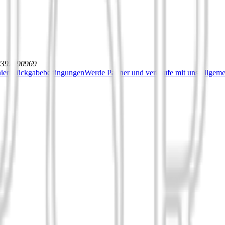
12392590969
iert
Rückgabebedingungen
Werde Partner und verkaufe mit uns
Allgeme