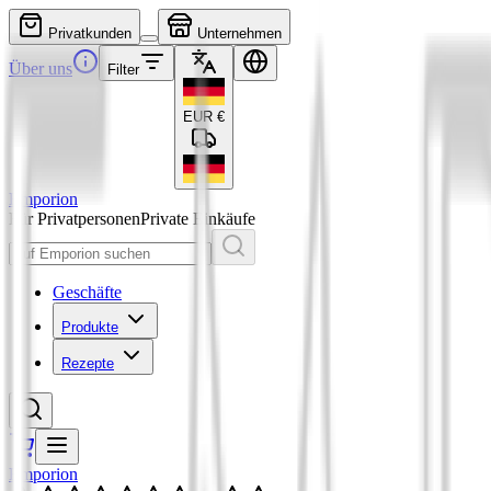
Privatkunden
Unternehmen
Über uns
Filter
EUR
€
Emporion
Für Privatpersonen
Private Einkäufe
Geschäfte
Produkte
Rezepte
Emporion