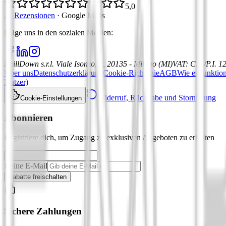
5,0
21 Rezensionen
·
Google Maps
Folge uns in den sozialen Medien
:
DrillDown s.r.l.
Viale Isonzo, 8, 20135 - Milano (MI)
VAT
:
C.F./P.I. 
Über uns
Datenschutzerklärung
Cookie-Richtlinie
AGB
Wie es funktion
Nutzer)
Widerruf, Rückgabe und Stornierung
Cookie-Einstellungen
Abonnieren
Registriere dich, um Zugang zu exklusiven Angeboten zu erhalten
Deine E-Mail
Rabatte freischalten
Sichere Zahlungen