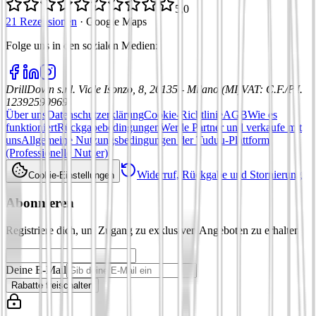
5,0
21 Rezensionen
·
Google Maps
Folge uns in den sozialen Medien
:
DrillDown s.r.l.
Viale Isonzo, 8, 20135 - Milano (MI)
VAT
:
C.F./P.I.
12392590969
Über uns
Datenschutzerklärung
Cookie-Richtlinie
AGB
Wie es
funktioniert
Rückgabebedingungen
Werde Partner und verkaufe mit
uns
Allgemeine Nutzungsbedingungen der Tuduu-Plattform
(Professionelle Nutzer)
Widerruf, Rückgabe und Stornierung
Cookie-Einstellungen
Abonnieren
Registriere dich, um Zugang zu exklusiven Angeboten zu erhalten
Deine E-Mail
Rabatte freischalten