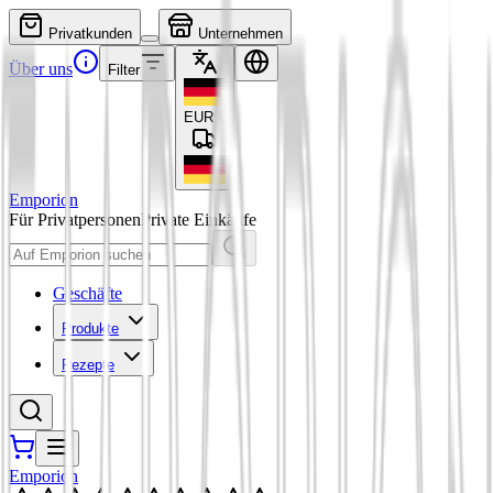
Privatkunden
Unternehmen
Über uns
Filter
EUR
€
Emporion
Für Privatpersonen
Private Einkäufe
Geschäfte
Produkte
Rezepte
Emporion