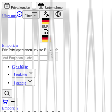
Privatkunden
Unternehmen
Über uns
Filter
EUR
€
Emporion
Für Privatpersonen
Private Einkäufe
Geschäfte
Produkte
Rezepte
Emporion