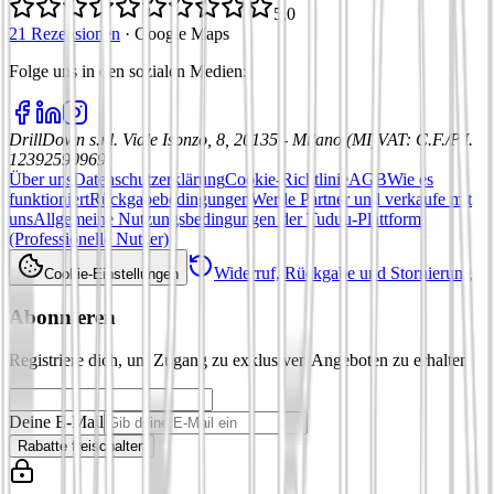
5,0
21 Rezensionen
·
Google Maps
Folge uns in den sozialen Medien
:
DrillDown s.r.l.
Viale Isonzo, 8, 20135 - Milano (MI)
VAT
:
C.F./P.I.
12392590969
Über uns
Datenschutzerklärung
Cookie-Richtlinie
AGB
Wie es
funktioniert
Rückgabebedingungen
Werde Partner und verkaufe mit
uns
Allgemeine Nutzungsbedingungen der Tuduu-Plattform
(Professionelle Nutzer)
Widerruf, Rückgabe und Stornierung
Cookie-Einstellungen
Abonnieren
Registriere dich, um Zugang zu exklusiven Angeboten zu erhalten
Deine E-Mail
Rabatte freischalten