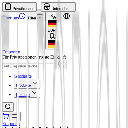
Privatkunden
Unternehmen
Über uns
Filter
EUR
€
Emporion
Für Privatpersonen
Private Einkäufe
Geschäfte
Produkte
Rezepte
Emporion