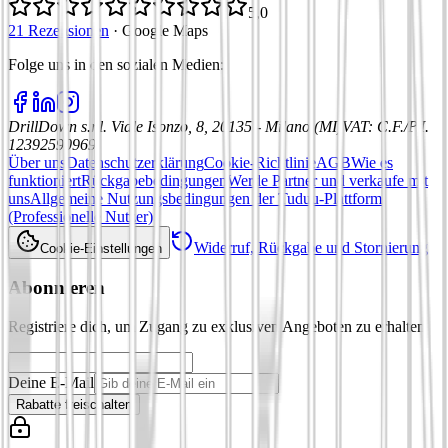
5,0
21 Rezensionen
·
Google Maps
Folge uns in den sozialen Medien
:
DrillDown s.r.l.
Viale Isonzo, 8, 20135 - Milano (MI)
VAT
:
C.F./P.I.
12392590969
Über uns
Datenschutzerklärung
Cookie-Richtlinie
AGB
Wie es
funktioniert
Rückgabebedingungen
Werde Partner und verkaufe mit
uns
Allgemeine Nutzungsbedingungen der Tuduu-Plattform
(Professionelle Nutzer)
Widerruf, Rückgabe und Stornierung
Cookie-Einstellungen
Abonnieren
Registriere dich, um Zugang zu exklusiven Angeboten zu erhalten
Deine E-Mail
Rabatte freischalten