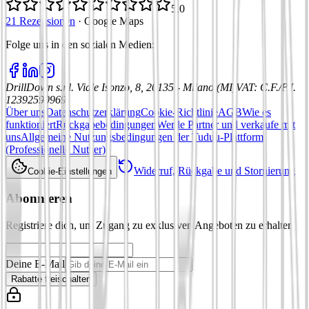
5,0
21 Rezensionen
·
Google Maps
Folge uns in den sozialen Medien
:
DrillDown s.r.l.
Viale Isonzo, 8, 20135 - Milano (MI)
VAT
:
C.F./P.I.
12392590969
Über uns
Datenschutzerklärung
Cookie-Richtlinie
AGB
Wie es
funktioniert
Rückgabebedingungen
Werde Partner und verkaufe mit
uns
Allgemeine Nutzungsbedingungen der Tuduu-Plattform
(Professionelle Nutzer)
Widerruf, Rückgabe und Stornierung
Cookie-Einstellungen
Abonnieren
Registriere dich, um Zugang zu exklusiven Angeboten zu erhalten
Deine E-Mail
Rabatte freischalten