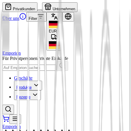
Privatkunden
Unternehmen
Über uns
Filter
EUR
€
Emporion
Für Privatpersonen
Private Einkäufe
Geschäfte
Produkte
Rezepte
Emporion