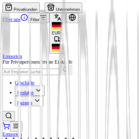
Privatkunden
Unternehmen
Über uns
Filter
EUR
€
Emporion
Für Privatpersonen
Private Einkäufe
Geschäfte
Produkte
Rezepte
Emporion