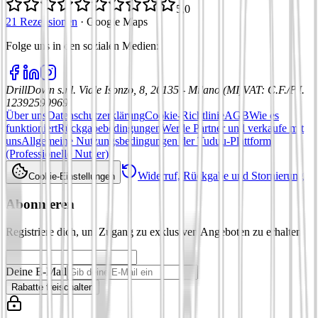
5,0
21 Rezensionen
·
Google Maps
Folge uns in den sozialen Medien
:
DrillDown s.r.l.
Viale Isonzo, 8, 20135 - Milano (MI)
VAT
:
C.F./P.I.
12392590969
Über uns
Datenschutzerklärung
Cookie-Richtlinie
AGB
Wie es
funktioniert
Rückgabebedingungen
Werde Partner und verkaufe mit
uns
Allgemeine Nutzungsbedingungen der Tuduu-Plattform
(Professionelle Nutzer)
Widerruf, Rückgabe und Stornierung
Cookie-Einstellungen
Abonnieren
Registriere dich, um Zugang zu exklusiven Angeboten zu erhalten
Deine E-Mail
Rabatte freischalten