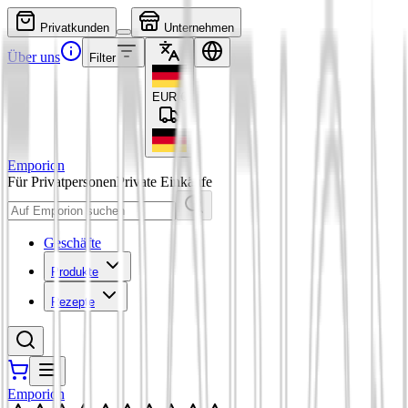
Privatkunden
Unternehmen
Über uns
Filter
EUR
€
Emporion
Für Privatpersonen
Private Einkäufe
Geschäfte
Produkte
Rezepte
Emporion