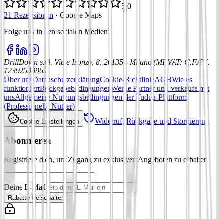
5,0
21 Rezensionen
·
Google Maps
Folge uns in den sozialen Medien
:
DrillDown s.r.l.
Viale Isonzo, 8, 20135 - Milano (MI)
VAT
:
C.F./P.I.
12392590969
Über uns
Datenschutzerklärung
Cookie-Richtlinie
AGB
Wie es
funktioniert
Rückgabebedingungen
Werde Partner und verkaufe mit
uns
Allgemeine Nutzungsbedingungen der Tuduu-Plattform
(Professionelle Nutzer)
Widerruf, Rückgabe und Stornierung
Cookie-Einstellungen
Abonnieren
Registriere dich, um Zugang zu exklusiven Angeboten zu erhalten
Deine E-Mail
Rabatte freischalten