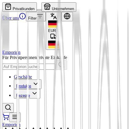
Privatkunden
Unternehmen
Über uns
Filter
EUR
€
Emporion
Für Privatpersonen
Private Einkäufe
Geschäfte
Produkte
Rezepte
Emporion