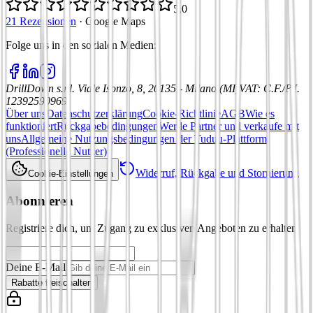
5,0
21 Rezensionen
·
Google Maps
Folge uns in den sozialen Medien
:
DrillDown s.r.l.
Viale Isonzo, 8, 20135 - Milano (MI)
VAT
:
C.F./P.I.
12392590969
Über uns
Datenschutzerklärung
Cookie-Richtlinie
AGB
Wie es
funktioniert
Rückgabebedingungen
Werde Partner und verkaufe mit
uns
Allgemeine Nutzungsbedingungen der Tuduu-Plattform
(Professionelle Nutzer)
Widerruf, Rückgabe und Stornierung
Cookie-Einstellungen
Abonnieren
Registriere dich, um Zugang zu exklusiven Angeboten zu erhalten
Deine E-Mail
Rabatte freischalten