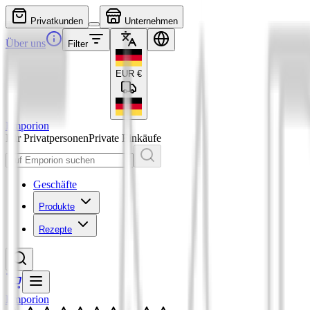
Privatkunden
Unternehmen
Über uns
Filter
EUR
€
Emporion
Für Privatpersonen
Private Einkäufe
Geschäfte
Produkte
Rezepte
Emporion