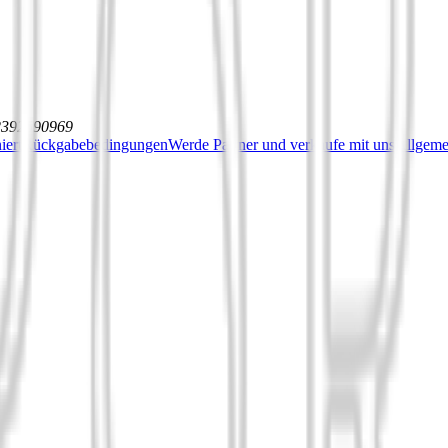
12392590969
iert
Rückgabebedingungen
Werde Partner und verkaufe mit uns
Allgeme