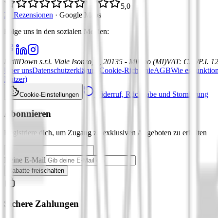
5,0
21 Rezensionen
·
Google Maps
Folge uns in den sozialen Medien
:
DrillDown s.r.l.
Viale Isonzo, 8, 20135 - Milano (MI)
VAT
:
C.F./P.I. 
Über uns
Datenschutzerklärung
Cookie-Richtlinie
AGB
Wie es funktion
Nutzer)
Widerruf, Rückgabe und Stornierung
Cookie-Einstellungen
Abonnieren
Registriere dich, um Zugang zu exklusiven Angeboten zu erhalten
Deine E-Mail
Rabatte freischalten
Sichere Zahlungen