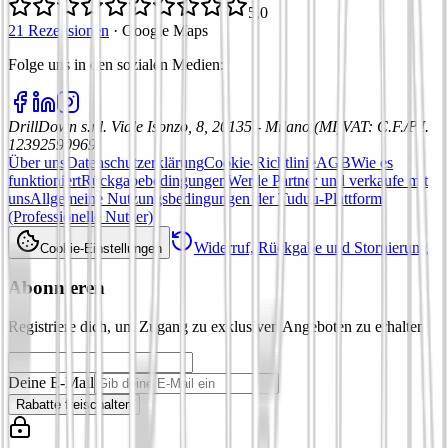
5,0
21 Rezensionen
·
Google Maps
Folge uns in den sozialen Medien
:
DrillDown s.r.l.
Viale Isonzo, 8, 20135 - Milano (MI)
VAT
:
C.F./P.I.
12392590969
Über uns
Datenschutzerklärung
Cookie-Richtlinie
AGB
Wie es
funktioniert
Rückgabebedingungen
Werde Partner und verkaufe mit
uns
Allgemeine Nutzungsbedingungen der Tuduu-Plattform
(Professionelle Nutzer)
Widerruf, Rückgabe und Stornierung
Cookie-Einstellungen
Abonnieren
Registriere dich, um Zugang zu exklusiven Angeboten zu erhalten
Deine E-Mail
Rabatte freischalten