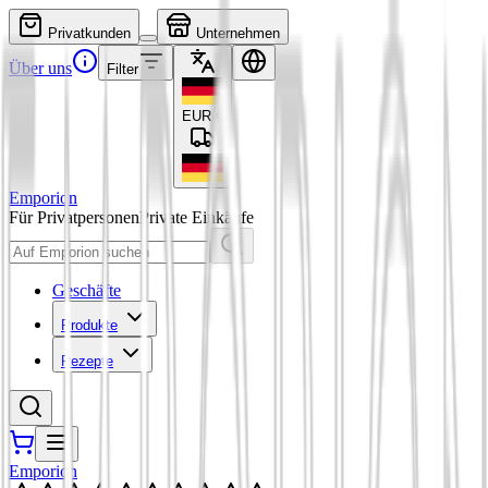
Privatkunden
Unternehmen
Über uns
Filter
EUR
€
Emporion
Für Privatpersonen
Private Einkäufe
Geschäfte
Produkte
Rezepte
Emporion