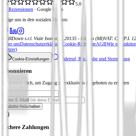
5,0
21 Rezensionen
·
Google Maps
Folge uns in den sozialen Medien
:
DrillDown s.r.l.
Viale Isonzo, 8, 20135 - Milano (MI)
VAT
:
C.F./P.I. 
Über uns
Datenschutzerklärung
Cookie-Richtlinie
AGB
Wie es funktion
Nutzer)
Widerruf, Rückgabe und Stornierung
Cookie-Einstellungen
Abonnieren
Registriere dich, um Zugang zu exklusiven Angeboten zu erhalten
Deine E-Mail
Rabatte freischalten
Sichere Zahlungen