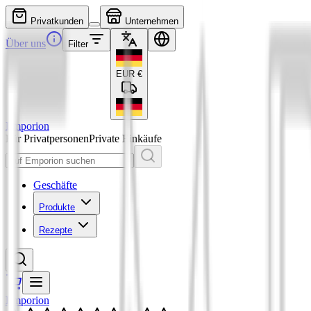
Privatkunden
Unternehmen
Über uns
Filter
EUR
€
Emporion
Für Privatpersonen
Private Einkäufe
Geschäfte
Produkte
Rezepte
Emporion