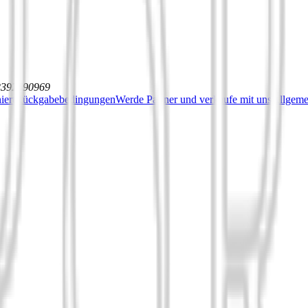
12392590969
iert
Rückgabebedingungen
Werde Partner und verkaufe mit uns
Allgeme