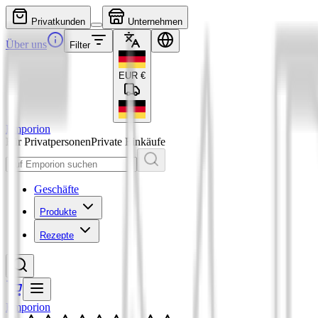
Privatkunden
Unternehmen
Über uns
Filter
EUR
€
Emporion
Für Privatpersonen
Private Einkäufe
Geschäfte
Produkte
Rezepte
Emporion