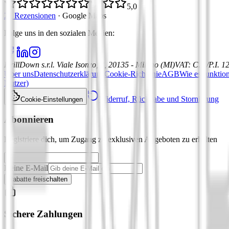
5,0
21 Rezensionen
·
Google Maps
Folge uns in den sozialen Medien
:
DrillDown s.r.l.
Viale Isonzo, 8, 20135 - Milano (MI)
VAT
:
C.F./P.I. 
Über uns
Datenschutzerklärung
Cookie-Richtlinie
AGB
Wie es funktion
Nutzer)
Widerruf, Rückgabe und Stornierung
Cookie-Einstellungen
Abonnieren
Registriere dich, um Zugang zu exklusiven Angeboten zu erhalten
Deine E-Mail
Rabatte freischalten
Sichere Zahlungen