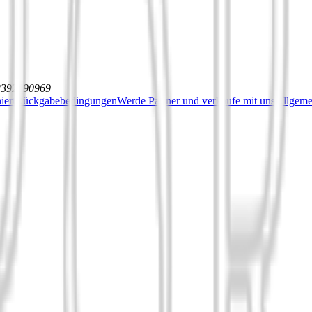
12392590969
iert
Rückgabebedingungen
Werde Partner und verkaufe mit uns
Allgeme