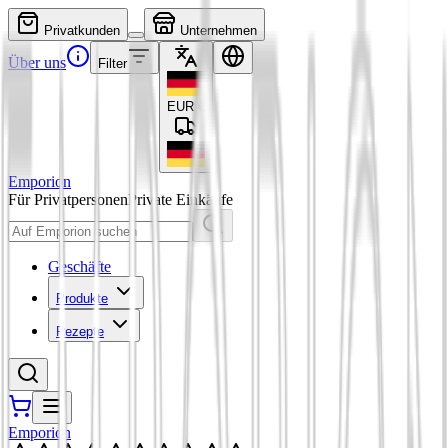
Privatkunden
Unternehmen
Über uns
Filter
EUR
€
Emporion
Für Privatpersonen
Private Einkäufe
Geschäfte
Produkte
Rezepte
Emporion