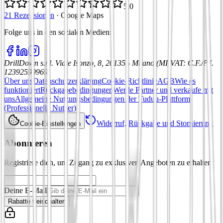
5,0
21 Rezensionen
·
Google Maps
Folge uns in den sozialen Medien
:
DrillDown s.r.l.
Viale Isonzo, 8, 20135 - Milano (MI)
VAT
:
C.F./P.I.
12392590969
Über uns
Datenschutzerklärung
Cookie-Richtlinie
AGB
Wie es
funktioniert
Rückgabebedingungen
Werde Partner und verkaufe mit
uns
Allgemeine Nutzungsbedingungen der Tuduu-Plattform
(Professionelle Nutzer)
Widerruf, Rückgabe und Stornierung
Cookie-Einstellungen
Abonnieren
Registriere dich, um Zugang zu exklusiven Angeboten zu erhalten
Deine E-Mail
Rabatte freischalten