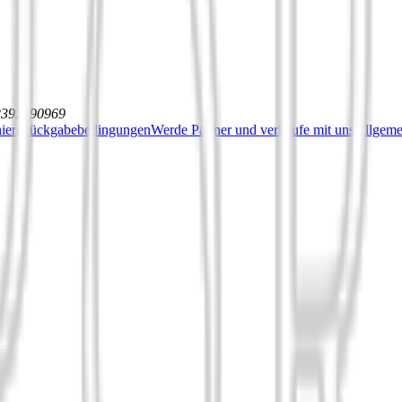
12392590969
iert
Rückgabebedingungen
Werde Partner und verkaufe mit uns
Allgeme