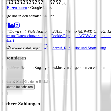
5,0
21 Rezensionen
·
Google Maps
Folge uns in den sozialen Medien
:
DrillDown s.r.l.
Viale Isonzo, 8, 20135 - Milano (MI)
VAT
:
C.F./P.I. 
Über uns
Datenschutzerklärung
Cookie-Richtlinie
AGB
Wie es funktion
Nutzer)
Widerruf, Rückgabe und Stornierung
Cookie-Einstellungen
Abonnieren
Registriere dich, um Zugang zu exklusiven Angeboten zu erhalten
Deine E-Mail
Rabatte freischalten
Sichere Zahlungen