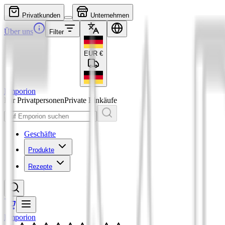
Privatkunden
Unternehmen
Über uns
Filter
EUR
€
Emporion
Für Privatpersonen
Private Einkäufe
Geschäfte
Produkte
Rezepte
Emporion