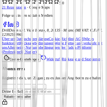
5,0
21 Rezensionen
·
Google Maps
Folge uns in den sozialen Medien
:
DrillDown s.r.l.
Viale Isonzo, 8, 20135 - Milano (MI)
VAT
:
C.F./P.I.
12392590969
Über uns
Datenschutzerklärung
Cookie-Richtlinie
AGB
Wie es
funktioniert
Rückgabebedingungen
Werde Partner und verkaufe mit
uns
Allgemeine Nutzungsbedingungen der Tuduu-Plattform
(Professionelle Nutzer)
Widerruf, Rückgabe und Stornierung
Cookie-Einstellungen
Abonnieren
Registriere dich, um Zugang zu exklusiven Angeboten zu erhalten
Deine E-Mail
Rabatte freischalten