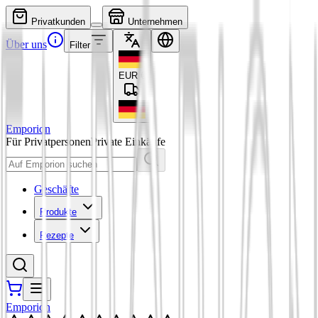
Privatkunden
Unternehmen
Über uns
Filter
EUR
€
Emporion
Für Privatpersonen
Private Einkäufe
Geschäfte
Produkte
Rezepte
Emporion