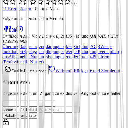
5,0
21 Rezensionen
·
Google Maps
Folge uns in den sozialen Medien
:
DrillDown s.r.l.
Viale Isonzo, 8, 20135 - Milano (MI)
VAT
:
C.F./P.I.
12392590969
Über uns
Datenschutzerklärung
Cookie-Richtlinie
AGB
Wie es
funktioniert
Rückgabebedingungen
Werde Partner und verkaufe mit
uns
Allgemeine Nutzungsbedingungen der Tuduu-Plattform
(Professionelle Nutzer)
Widerruf, Rückgabe und Stornierung
Cookie-Einstellungen
Abonnieren
Registriere dich, um Zugang zu exklusiven Angeboten zu erhalten
Deine E-Mail
Rabatte freischalten