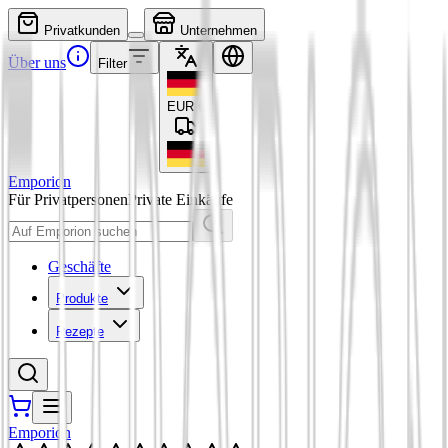
Privatkunden
Unternehmen
Über uns
Filter
EUR
€
Emporion
Für Privatpersonen
Private Einkäufe
Geschäfte
Produkte
Rezepte
Emporion